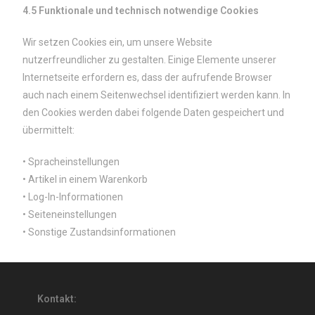
4.5 Funktionale und technisch notwendige Cookies
Wir setzen Cookies ein, um unsere Website
nutzerfreundlicher zu gestalten. Einige Elemente unserer
Internetseite erfordern es, dass der aufrufende Browser
auch nach einem Seitenwechsel identifiziert werden kann. In
den Cookies werden dabei folgende Daten gespeichert und
übermittelt:
• Spracheinstellungen
• Artikel in einem Warenkorb
• Log-In-Informationen
• Seiteneinstellungen
• Sonstige Zustandsinformationen
Kontakt: